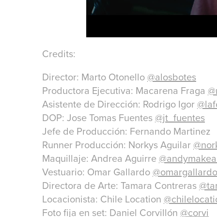
Credits:
Director: Marto Otonello
@alosbotes
Productora Ejecutiva: Macarena Fraga
@
Asistente de Dirección: Rodrigo Igor
@laf
DOP: Jose Tomas Fuentes
@jt_fuentes
Jefe de Producción: Fernando Martinez
Runner Producción: Norkys Aguilar
@nork
Maquillaje: Andrea Aguirre
@andymakea
Vestuario: Omar Gallardo
@omargallard
Directora de Arte: Tamara Contreras
@ta
Locacionista: Chile Location
@chilelocati
Foto fija en set: Daniel Corvillón
@corvi