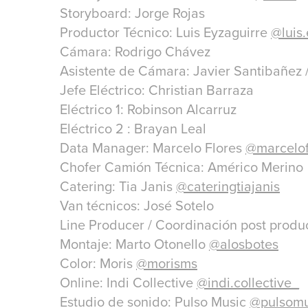
Storyboard: Jorge Rojas
Productor Técnico: Luis Eyzaguirre
@luis.
Cámara: Rodrigo Chávez
Asistente de Cámara: Javier Santibañez 
Jefe Eléctrico: Christian Barraza
Eléctrico 1: Robinson Alcarruz
Eléctrico 2 : Brayan Leal
Data Manager: Marcelo Flores
@marcelof
Chofer Camión Técnica: Américo Merino
Catering: Tia Janis
@cateringtiajanis
Van técnicos: José Sotelo
Line Producer / Coordinación post produ
Montaje: Marto Otonello
@alosbotes
Color: Moris
@morisms
Online: Indi Collective
@indi.collective_
Estudio de sonido: Pulso Music
@pulsomu