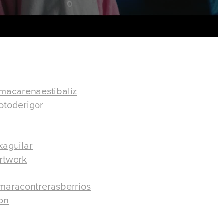
macarenaestibaliz
otoderigor
aguilar
rtwork
o
maracontrerasberrios
on