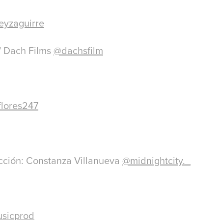
eyzaguirre
/ Dach Films
@dachsfilm
lores247
cción: Constanza Villanueva
@midnightcity._
sicprod