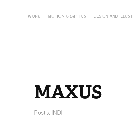
WORK
MOTION GRAPHICS
DESIGN AND ILLUS
MAXUS
Post x INDI