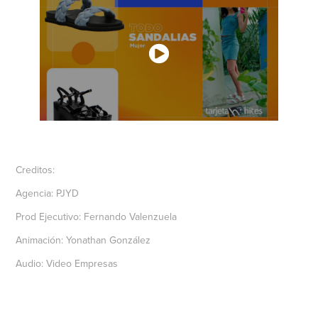
Creditos:
Agencia: PJYD
Prod Ejecutivo: Fernando Valenzuela
Animación: Yonathan González
Audio: Video Empresas